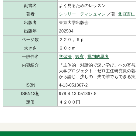
副書名
よく見るためのレッスン
著者
シャリー・ティシュマン
／著,
北垣憲仁
出版者
東京大学出版会
出版年
202504
ページ数
２２０，６ｐ
大きさ
２０ｃｍ
一般件名
学習法
,
観察
,
批判的思考
内容紹介
「主体的・対話的で深い学び」への寄与
大学プロジェクト・ゼロ主任研究員の著
から論じ、少しの工夫で誰でもできる実
ISBN
4-13-051367-2
ISBN13桁
978-4-13-051367-8
定価
４２００円