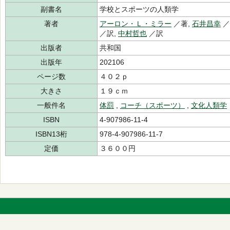
副書名
学校とスポーツの人類学
著者
アーロン・Ｌ・ミラー
／著,
石井昌幸
／
／訳,
中村哲也
／訳
出版者
共和国
出版年
202106
ページ数
４０２ｐ
大きさ
１９ｃｍ
一般件名
体罰
,
コーチ（スポーツ）
,
文化人類学
ISBN
4-907986-11-4
ISBN13桁
978-4-907986-11-7
定価
３６００円