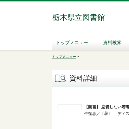
栃木県立図書館
トップメニュー
資料検索
トップメニュー
>
資料詳細
【図書】 恋愛しない若
牛窪恵／〔著〕 -- ディス