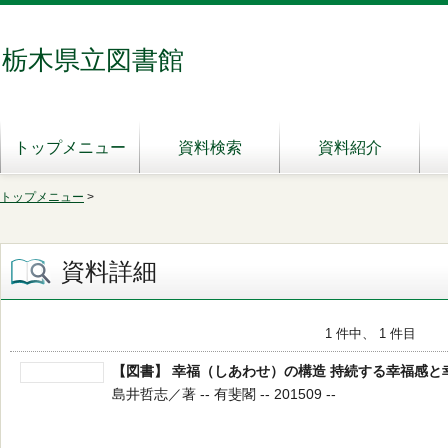
栃木県立図書館
トップメニュー
資料検索
資料紹介
トップメニュー
>
資料詳細
1 件中、 1 件目
【図書】 幸福（しあわせ）の構造 持続する幸福感と
島井哲志／著 -- 有斐閣 -- 201509 --