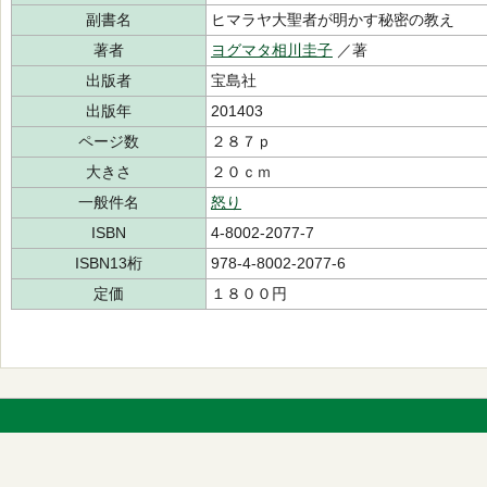
副書名
ヒマラヤ大聖者が明かす秘密の教え
著者
ヨグマタ相川圭子
／著
出版者
宝島社
出版年
201403
ページ数
２８７ｐ
大きさ
２０ｃｍ
一般件名
怒り
ISBN
4-8002-2077-7
ISBN13桁
978-4-8002-2077-6
定価
１８００円