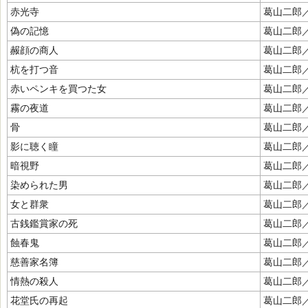
赤光寺
葛山二郎
偽の記憶
葛山二郎
赧顔の商人
葛山二郎
杭を打つ音
葛山二郎
赤いペンキを買つた女
葛山二郎
霧の夜道
葛山二郎
骨
葛山二郎
影に聴く瞳
葛山二郎
暗視野
葛山二郎
染められた男
葛山二郎
女と群衆
葛山二郎
古銭鑑賞家の死
葛山二郎
蝕春鬼
葛山二郎
慈善家名簿
葛山二郎
情熱の殺人
葛山二郎
花堂氏の再起
葛山二郎