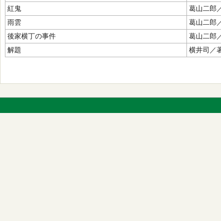
紅鬼
葛山二郎
雨雲
葛山二郎
後家横丁の事件
葛山二郎
解題
横井司／