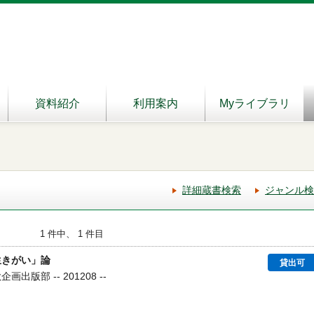
資料紹介
利用案内
Myライブラリ
詳細蔵書検索
ジャンル検
1 件中、 1 件目
生きがい」論
貸出可
出版部 -- 201208 --