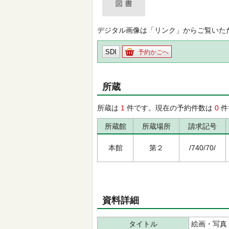
デジタル画像は「リンク」からご覧いた
SDI
予約かごへ
所蔵
所蔵は
1
件です。現在の予約件数は
0
件
所蔵館
所蔵場所
請求記号
本館
第２
/740/70/
資料詳細
タイトル
絵画・写真