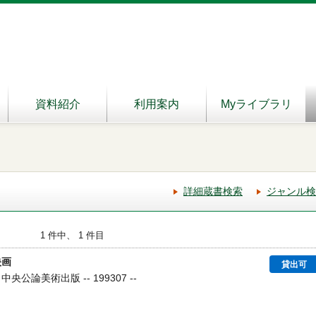
資料紹介
利用案内
Myライブラリ
詳細蔵書検索
ジャンル検
1 件中、 1 件目
映画
貸出可
央公論美術出版 -- 199307 --