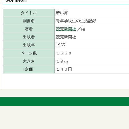
タイトル
若い河
副書名
青年学級生の生活記録
著者
読売新聞社
／編
出版者
読売新聞社
出版年
1955
ページ数
１６６ｐ
大きさ
１９㎝
定価
１４０円