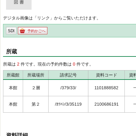
デジタル画像は「リンク」からご覧いただけます。
SDI
予約かごへ
所蔵
所蔵は
2
件です。現在の予約件数は
0
件です。
所蔵館
所蔵場所
請求記号
資料コード
資
本館
２層
/379/33/
1101888582
本館
第２
/ｶﾂﾊﾝ/3/35119
2100686191
資料詳細