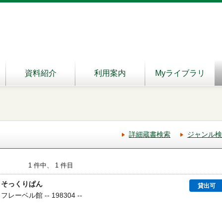
資料紹介
利用案内
Myライブラリ
詳細蔵書検索
ジャンル検
1 件中、 1 件目
とそっくりぱん
貸出可
レーベル館 -- 198304 --