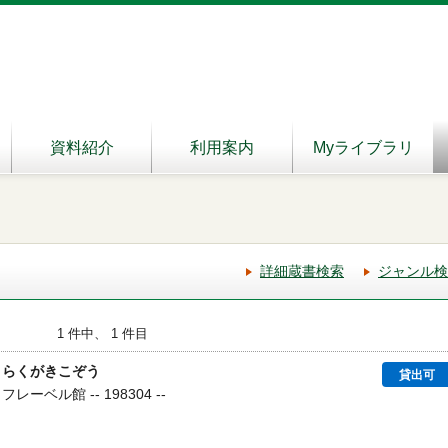
資料紹介
利用案内
Myライブラリ
詳細蔵書検索
ジャンル検
1 件中、 1 件目
とらくがきこぞう
貸出可
レーベル館 -- 198304 --