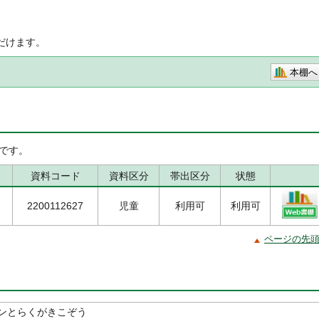
だけます。
本棚へ
です。
資料コード
資料区分
帯出区分
状態
2200112627
児童
利用可
利用可
ページの先
ンとらくがきこぞう