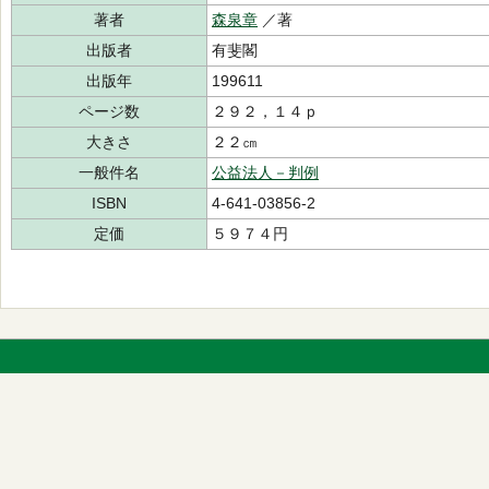
著者
森泉章
／著
出版者
有斐閣
出版年
199611
ページ数
２９２，１４ｐ
大きさ
２２㎝
一般件名
公益法人－判例
ISBN
4-641-03856-2
定価
５９７４円