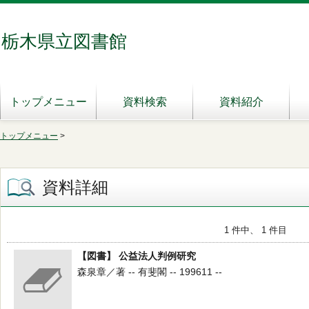
栃木県立図書館
トップメニュー
資料検索
資料紹介
トップメニュー
>
資料詳細
1 件中、 1 件目
【図書】 公益法人判例研究
森泉章／著 -- 有斐閣 -- 199611 --