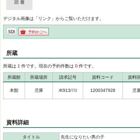
デジタル画像は「リンク」からご覧いただけます。
SDI
予約かごへ
所蔵
所蔵は
1
件です。現在の予約件数は
0
件です。
所蔵館
所蔵場所
請求記号
資料コード
資料
本館
児庫
/K913/ﾌﾐ/
1200347928
児
資料詳細
タイトル
先生になりたい男の子