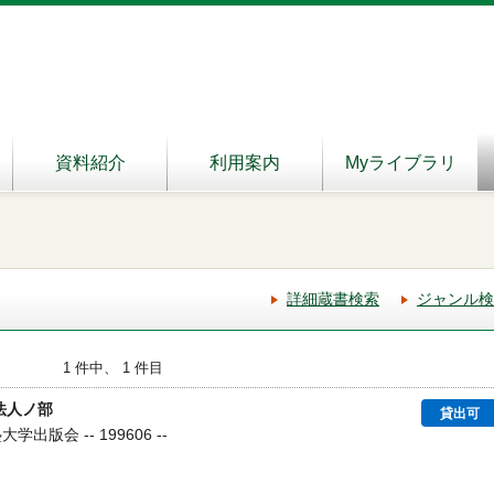
資料紹介
利用案内
Myライブラリ
詳細蔵書検索
ジャンル検
1 件中、 1 件目
法人ノ部
貸出可
出版会 -- 199606 --