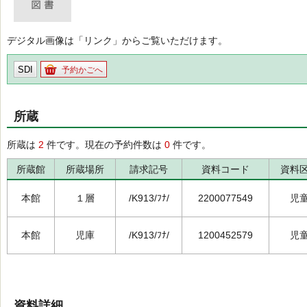
デジタル画像は「リンク」からご覧いただけます。
SDI
予約かごへ
所蔵
所蔵は
2
件です。現在の予約件数は
0
件です。
所蔵館
所蔵場所
請求記号
資料コード
資料
本館
１層
/K913/ﾌﾅ/
2200077549
児
本館
児庫
/K913/ﾌﾅ/
1200452579
児
資料詳細