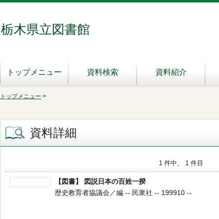
栃木県立図書館
トップメニュー
資料検索
資料紹介
トップメニュー
>
資料詳細
1 件中、 1 件目
【図書】 図説日本の百姓一揆
歴史教育者協議会／編 -- 民衆社 -- 199910 --