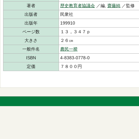
著者
歴史教育者協議会
／編,
齋藤純
／監修
出版者
民衆社
出版年
199910
ページ数
１３，３４７ｐ
大きさ
２６㎝
一般件名
農民一揆
ISBN
4-8383-0778-0
定価
７８００円