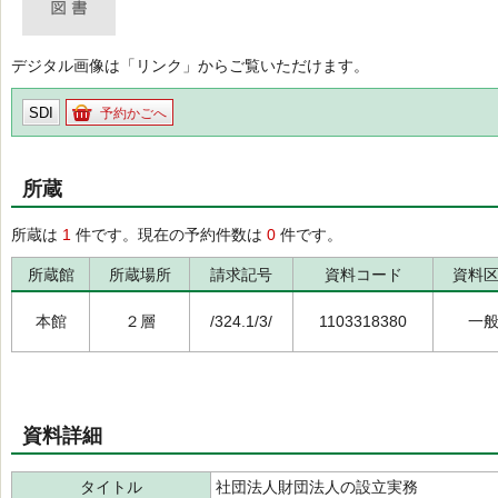
デジタル画像は「リンク」からご覧いただけます。
SDI
予約かごへ
所蔵
所蔵は
1
件です。現在の予約件数は
0
件です。
所蔵館
所蔵場所
請求記号
資料コード
資料
本館
２層
/324.1/3/
1103318380
一
資料詳細
タイトル
社団法人財団法人の設立実務