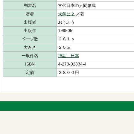
副書名
古代日本の人間創成
著者
犬飼公之
／著
出版者
おうふう
出版年
199505
ページ数
２８１ｐ
大きさ
２０㎝
一般件名
神話－日本
ISBN
4-273-02834-4
定価
２８００円