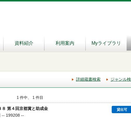
資料紹介
利用案内
Myライブラリ
詳細蔵書検索
ジャンル検
1 件中、 1 件目
８８ 第４回京都賞と助成金
貸出可
 199208 --