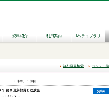
資料紹介
利用案内
Myライブラリ
詳細蔵書検索
ジャンル検
1 件中、 1 件目
９３ 第９回京都賞と助成金
貸出可
 199507 --