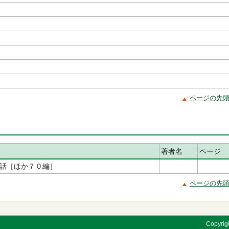
著
ページの先
著者名
ページ
話［ほか７０編］
ページの先
Copyrigh