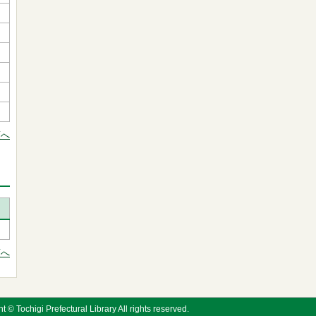
頭へ
頭へ
t © Tochigi Prefectural Library All rights reserved.