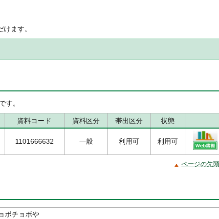
だけます。
です。
資料コード
資料区分
帯出区分
状態
1101666632
一般
利用可
利用可
ページの先
ョボチョボや