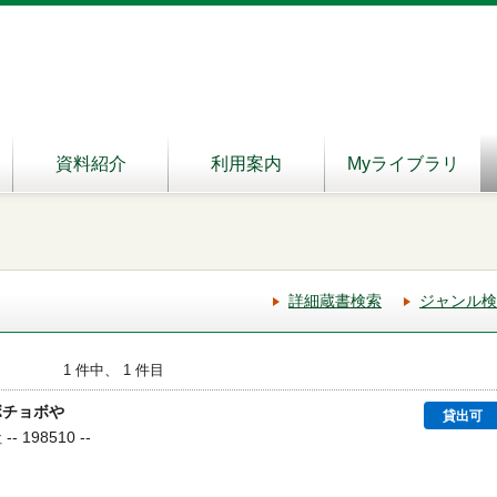
資料紹介
利用案内
Myライブラリ
詳細蔵書検索
ジャンル検
1 件中、 1 件目
ボチョボや
貸出可
 198510 --