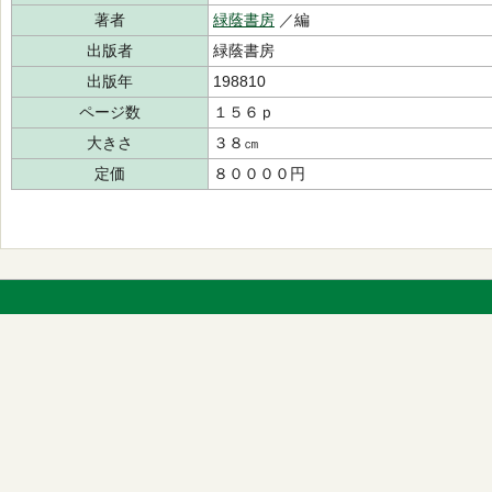
著者
緑蔭書房
／編
出版者
緑蔭書房
出版年
198810
ページ数
１５６ｐ
大きさ
３８㎝
定価
８００００円