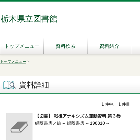
栃木県立図書館
トップメニュー
資料検索
資料紹介
トップメニュー
>
資料詳細
1 件中、 1 件目
【図書】 戦後アナキシズム運動資料 第３巻
緑蔭書房／編 -- 緑蔭書房 -- 198810 --