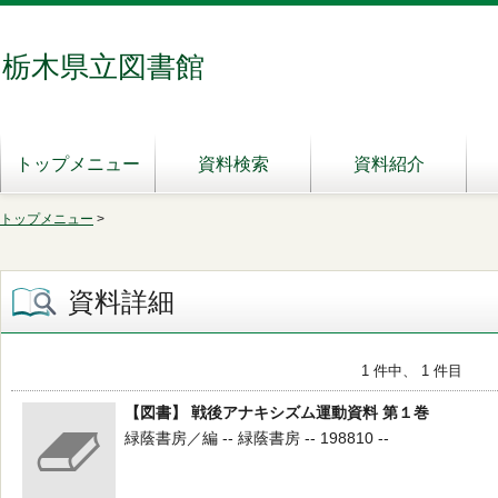
栃木県立図書館
トップメニュー
資料検索
資料紹介
トップメニュー
>
資料詳細
1 件中、 1 件目
【図書】 戦後アナキシズム運動資料 第１巻
緑蔭書房／編 -- 緑蔭書房 -- 198810 --