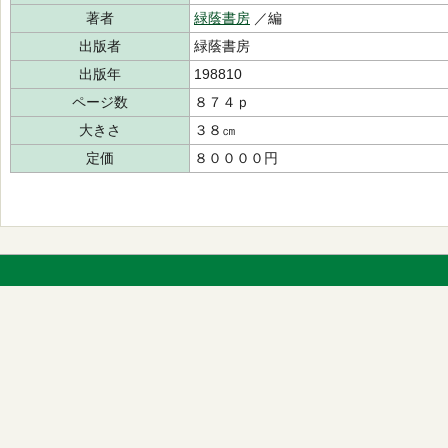
著者
緑蔭書房
／編
出版者
緑蔭書房
出版年
198810
ページ数
８７４ｐ
大きさ
３８㎝
定価
８００００円