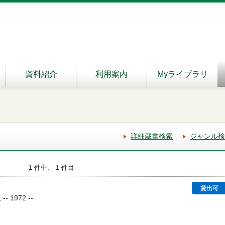
資料紹介
利用案内
Myライブラリ
詳細蔵書検索
ジャンル検
1 件中、 1 件目
ま
貸出可
 1972 --