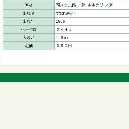
著者
岡倉古志郎
／著,
寺本光明
／著
出版者
労働旬報社
出版年
1966
ページ数
２４４ｐ
大きさ
１９㎝
定価
３８０円