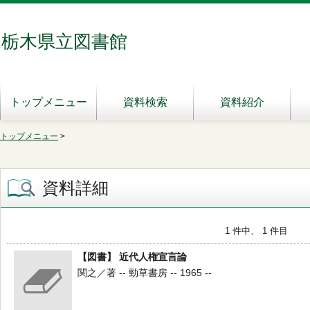
栃木県立図書館
トップメニュー
資料検索
資料紹介
トップメニュー
>
資料詳細
1 件中、 1 件目
【図書】 近代人権宣言論
関之／著 -- 勁草書房 -- 1965 --