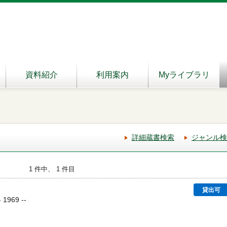
資料紹介
利用案内
Myライブラリ
詳細蔵書検索
ジャンル検
1 件中、 1 件目
貸出可
969 --