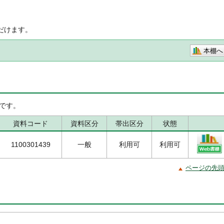
だけます。
本棚へ
です。
資料コード
資料区分
帯出区分
状態
1100301439
一般
利用可
利用可
ページの先