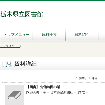
栃木県立図書館
トップメニュー
資料検索
資料紹介
トップメニュー
>
資料詳細
1 件中、 1 件目
【図書】 労働時間の話
岡部実夫／著 -- 日本経済新聞社 -- 1972 --