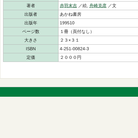
著者
赤羽末吉
／絵,
舟崎克彦
／文
出版者
あかね書房
出版年
199510
ページ数
１冊（頁付なし）
大きさ
２３×３１
ISBN
4-251-00824-3
定価
２０００円