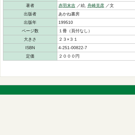
著者
赤羽末吉
／絵,
舟崎克彦
／文
出版者
あかね書房
出版年
199510
ページ数
１冊（頁付なし）
大きさ
２３×３１
ISBN
4-251-00822-7
定価
２０００円