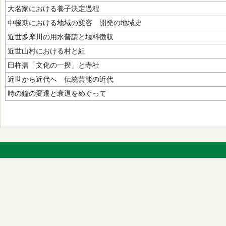
大名家における養子決定過程
中後期における地域の変容 開発の地域史
近世多摩川の用水普請と堰料徴収
近世山村における村と組
臼杵藩「文化の一揆」と寺社
近世から近代へ 伝統芸能の近代
時の鐘の変遷と衰退をめぐって