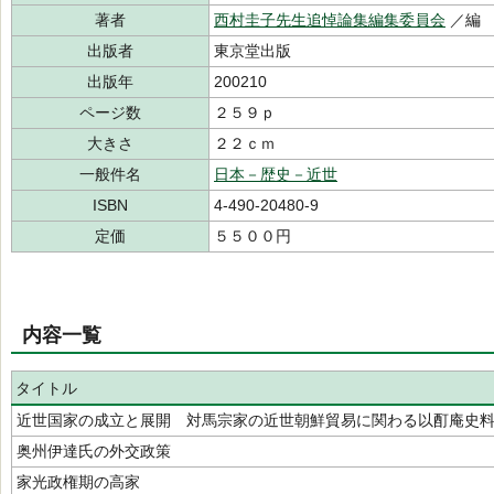
著者
西村圭子先生追悼論集編集委員会
／編
出版者
東京堂出版
出版年
200210
ページ数
２５９ｐ
大きさ
２２ｃｍ
一般件名
日本－歴史－近世
ISBN
4-490-20480-9
定価
５５００円
内容一覧
タイトル
近世国家の成立と展開 対馬宗家の近世朝鮮貿易に関わる以酊庵史
奥州伊達氏の外交政策
家光政権期の高家