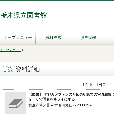
栃木県立図書館
トップメニュー
資料検索
資料紹介
トップメニュー
>
資料詳細
1 件中、 1 件目
【図書】 デジカメファンのための初めての写真編集
２．０で写真をキレイにする
桐生彩希／著 -- 学習研究社 -- 200305 --