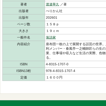
著者
渡邉寧久
／著
出版者
ぺりかん社
出版年
202601
ページ数
１５８ｐ
大きさ
１９ｃｍ
一般件名
落語家
内容紹介
座布団一枚の上で展開する話芸の世界。
利メンバー・春風亭一之輔師匠らの生の
業、仕事場や収入など生活の実際、色物
る。
ISBN
4-8315-1707-0
ISBN13桁
978-4-8315-1707-4
定価
１６００円