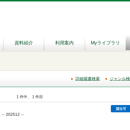
資料紹介
利用案内
Myライブラリ
詳細蔵書検索
ジャンル検
1 件中、 1 件目
貸出可
 202512 --