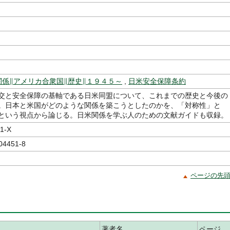
編
関係∥アメリカ合衆国∥歴史∥１９４５～
,
日米安全保障条約
交と安全保障の基軸である日米同盟について、これまでの歴史と今後の
。日本と米国がどのような関係を築こうとしたのかを、「対称性」と
という視点から論じる。日米関係を学ぶ人のための文献ガイドも収録。
1-X
04451-8
ページの先
著者名
ページ