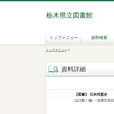
栃木県立図書館
トップメニュー
資料検索
トップメニュー
>
資料詳細
【図書】 日米同盟史
山口航／編 -- 法律文化社 --