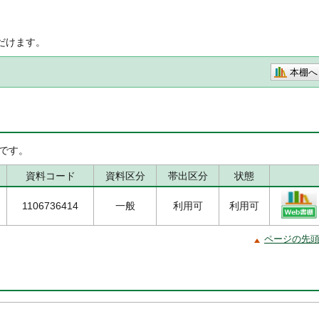
だけます。
本棚へ
です。
資料コード
資料区分
帯出区分
状態
1106736414
一般
利用可
利用可
ページの先