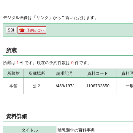
デジタル画像は「リンク」からご覧いただけます。
SDI
予約かごへ
所蔵
所蔵は
1
件です。現在の予約件数は
0
件です。
所蔵館
所蔵場所
請求記号
資料コード
資料
本館
公２
/489/197/
1106732850
一
資料詳細
タイトル
哺乳類学の百科事典