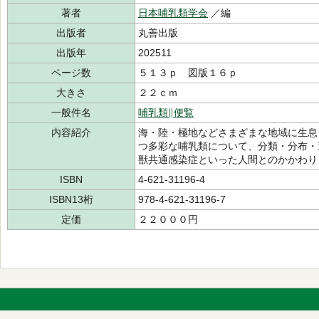
著者
日本哺乳類学会
／編
出版者
丸善出版
出版年
202511
ページ数
５１３ｐ 図版１６ｐ
大きさ
２２ｃｍ
一般件名
哺乳類∥便覧
内容紹介
海・陸・極地などさまざまな地域に生息
つ多彩な哺乳類について、分類・分布・
獣共通感染症といった人間とのかかわり
ISBN
4-621-31196-4
ISBN13桁
978-4-621-31196-7
定価
２２０００円