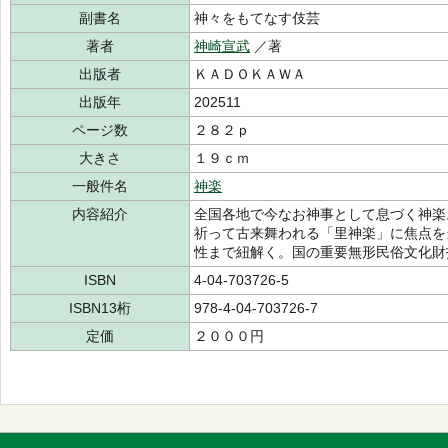
副書名
神々をもてなす伎芸
著者
神崎宣武
／著
出版者
ＫＡＤＯＫＡＷＡ
出版年
202511
ページ数
２８２ｐ
大きさ
１９ｃｍ
一般件名
神楽
内容紹介
全国各地で今なお神事として息づく神楽
祈って古来舞われる「里神楽」に焦点を
性まで紐解く。国の重要無形民俗文化財
ISBN
4-04-703726-5
ISBN13桁
978-4-04-703726-7
定価
２０００円