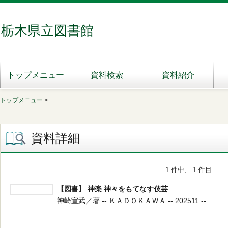
栃木県立図書館
トップメニュー
資料検索
資料紹介
トップメニュー
>
資料詳細
1 件中、 1 件目
【図書】 神楽 神々をもてなす伎芸
神崎宣武／著 -- ＫＡＤＯＫＡＷＡ -- 202511 --