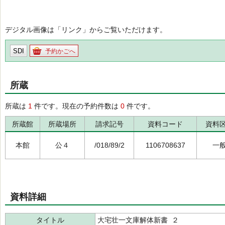
デジタル画像は「リンク」からご覧いただけます。
SDI
予約かごへ
所蔵
所蔵は
1
件です。現在の予約件数は
0
件です。
所蔵館
所蔵場所
請求記号
資料コード
資料
本館
公４
/018/89/2
1106708637
一
資料詳細
タイトル
大宅壮一文庫解体新書 ２