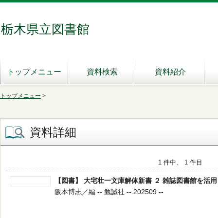
栃木県立図書館
トップメニュー
資料検索
資料紹介
トップメニュー
>
資料詳細
1 件中、 1 件目
【図書】 大宅壮一文庫解体新書 ２ 雑誌図書館を活
阪本博志／編 -- 勉誠社 -- 202509 --