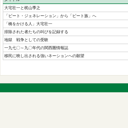
大宅壮一と梶山季之
「ビート・ジェネレーション」から「ビート族」へ
「橋をかける人」大宅壮一
排除された者たちの叫びを記録する
地獄 戦争としての受験
一九七〇～九〇年代の関西圏情報誌
移民に映し出される強いネーションへの願望