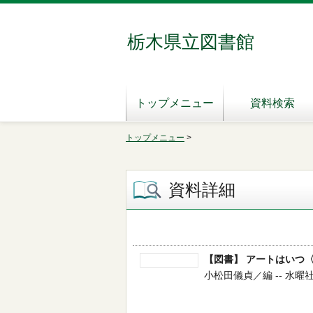
栃木県立図書館
トップメニュー
資料検索
トップメニュー
>
資料詳細
【図書】 アートはいつ
小松田儀貞／編 -- 水曜社 --