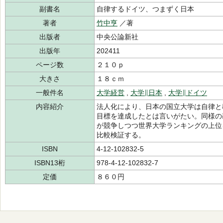
副書名
自律するドイツ、つまずく日本
著者
竹中亨
／著
出版者
中央公論新社
出版年
202411
ページ数
２１０ｐ
大きさ
１８ｃｍ
一般件名
大学経営
,
大学∥日本
,
大学∥ドイツ
内容紹介
法人化により、日本の国立大学は自律と
目標を達成したとは言いがたい。同様の
が競争しつつ世界大学ランキングの上位
比較検証する。
ISBN
4-12-102832-5
ISBN13桁
978-4-12-102832-7
定価
８６０円