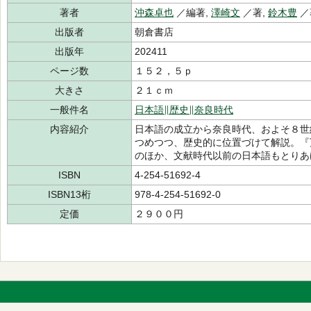
著者
沖森卓也
／編著,
澤崎文
／著,
鈴木豊
／
出版者
朝倉書店
出版年
202411
ページ数
１５２，５ｐ
大きさ
２１ｃｍ
一般件名
日本語∥歴史∥奈良時代
内容紹介
日本語の成立から奈良時代、およそ８世
つめつつ、歴史的に位置づけて解説。『
のほか、文献時代以前の日本語もとりあ
ISBN
4-254-51692-4
ISBN13桁
978-4-254-51692-0
定価
２９００円