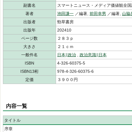
副書名
スマートニュース・メディア価値観全国
著者
池田謙一
／編著,
前田幸男
／編著,
山脇
出版者
勁草書房
出版年
202410
ページ数
２８３ｐ
大きさ
２１ｃｍ
一般件名
日本∥政治
,
政治意識∥日本
ISBN
4-326-60375-5
ISBN13桁
978-4-326-60375-6
定価
３９００円
内容一覧
タイトル
序章