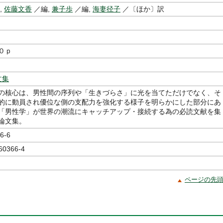
,
佐藤文香
／編,
兼子歩
／編,
海妻径子
／〔ほか〕訳
０ｐ
文集
の核心は、男性間の序列や「生きづらさ」に光を当てただけでなく、そ
的に動員され優位な側の支配力を強化する様子を明らかにした部分にあ
「男性学」が世界の潮流にキャッチアップ・接続する為の必読文献を集
論文集。
6-6
60366-4
ページの先