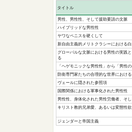
タイトル
男性、男性性、そして援助要請の文脈
ハイブリッドな男性性
ヤワなペニスを硬くして
新自由主義的メリトクラシーにおける白
グローバルな文脈における男性の実践と
る
「ヘゲモニックな男性性」から「男性の
防衛専門家たちの合理的な世界における
ヴェールに隠された参照項
国際関係における軍事化された男性性
男性性、身体化された男性労働者、そし
キリスト教的兄弟愛、あるいは変態性欲
ジェンダーと帝国主義