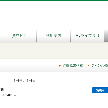
資料紹介
利用案内
Myライブラリ
詳細蔵書検索
ジャンル検
1 件中、 1 件目
文集
貸出可
02401 --