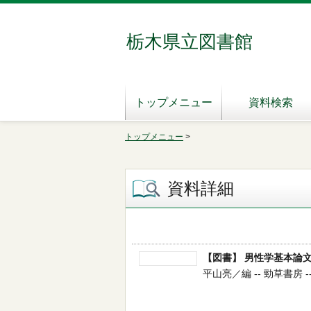
栃木県立図書館
トップメニュー
資料検索
トップメニュー
>
資料詳細
【図書】 男性学基本論
平山亮／編 -- 勁草書房 -- 2