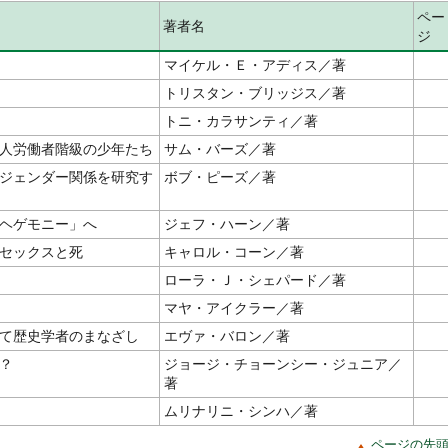
ペー
著者名
ジ
マイケル・Ｅ・アディス／著
トリスタン・ブリッジス／著
トニ・カラサンティ／著
人労働者階級の少年たち
サム・バーズ／著
ジェンダー関係を研究す
ボブ・ピーズ／著
ヘゲモニー」へ
ジェフ・ハーン／著
セックスと死
キャロル・コーン／著
ローラ・Ｊ・シェパード／著
マヤ・アイクラー／著
て歴史学者のまなざし
エヴァ・バロン／著
？
ジョージ・チョーンシー・ジュニア／
著
ムリナリニ・シンハ／著
ページの先