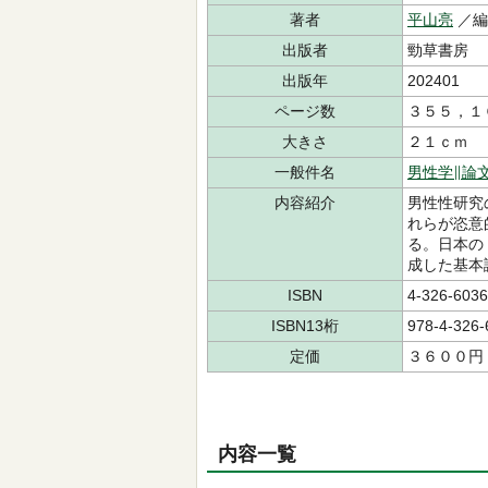
著者
平山亮
／編
出版者
勁草書房
出版年
202401
ページ数
３５５，１
大きさ
２１ｃｍ
一般件名
男性学∥論
内容紹介
男性性研究
れらが恣意
る。日本の
成した基本
ISBN
4-326-6036
ISBN13桁
978-4-326-
定価
３６００円
内容一覧