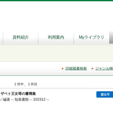
資料紹介
利用案内
Myライブラリ
詳細蔵書検索
ジャンル検
1 件中、 1 件目
リザベト王女等の書簡集
貸出可
-- 知泉書館 -- 202312 --