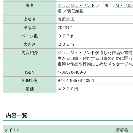
著者
ジョルジュ・サンド
／〔著〕,
Ｍ・ペロ
道
／責任編集
出版者
藤原書店
出版年
202312
ページ数
３７７ｐ
大きさ
２０ｃｍ
内容紹介
ジョルジュ・サンドが遺した作品や書簡
生きる自由・創作する自由のために闘っ
書簡や作品や行動にこめたメッセージや
ISBN
4-86578-409-8
ISBN13桁
978-4-86578-409-1
定価
４２００円
内容一覧
タイトル
著者名