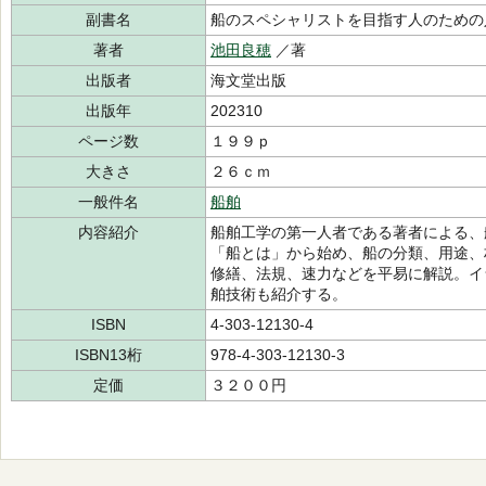
副書名
船のスペシャリストを目指す人のための
著者
池田良穂
／著
出版者
海文堂出版
出版年
202310
ページ数
１９９ｐ
大きさ
２６ｃｍ
一般件名
船舶
内容紹介
船舶工学の第一人者である著者による、
「船とは」から始め、船の分類、用途、
修繕、法規、速力などを平易に解説。イ
舶技術も紹介する。
ISBN
4-303-12130-4
ISBN13桁
978-4-303-12130-3
定価
３２００円