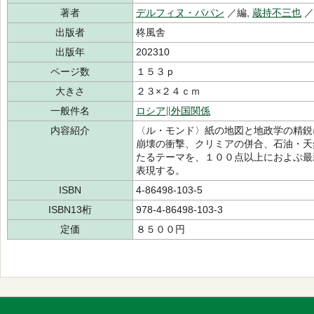
著者
デルフィヌ・パパン
／編,
蔵持不三也
出版者
柊風舎
出版年
202310
ページ数
１５３ｐ
大きさ
２３×２４ｃｍ
一般件名
ロシア∥外国関係
内容紹介
〈ル・モンド〉紙の地図と地政学の精鋭
崩壊の衝撃、クリミアの併合、石油・天
たるテーマを、１００点以上におよぶ最
表現する。
ISBN
4-86498-103-5
ISBN13桁
978-4-86498-103-3
定価
８５００円