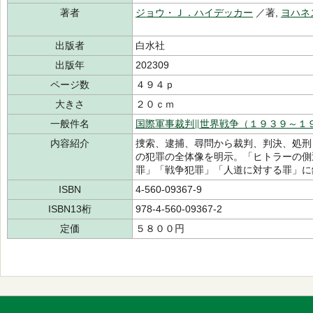
著者
ジョウ・Ｊ．ハイデッカー
／著,
ヨハネ
出版者
白水社
出版年
202309
ページ数
４９４ｐ
大きさ
２０ｃｍ
一般件名
国際軍事裁判∥世界戦争（１９３９～１
内容紹介
捜索、逮捕、尋問から裁判、判決、処刑
の犯罪の全体像を明示。「ヒトラーの側
罪」「戦争犯罪」「人道に対する罪」に
ISBN
4-560-09367-9
ISBN13桁
978-4-560-09367-2
定価
５８００円