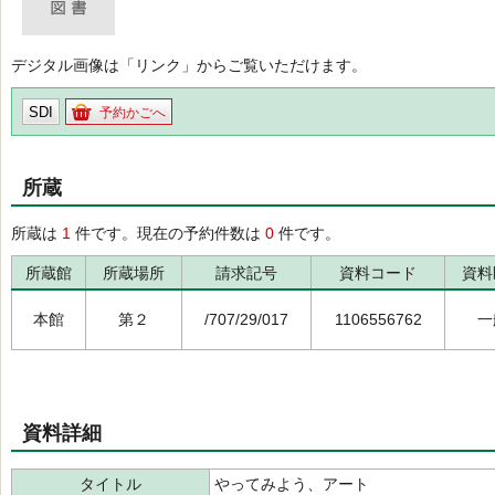
デジタル画像は「リンク」からご覧いただけます。
SDI
予約かごへ
所蔵
所蔵は
1
件です。現在の予約件数は
0
件です。
所蔵館
所蔵場所
請求記号
資料コード
資料
本館
第２
/707/29/017
1106556762
一
資料詳細
タイトル
やってみよう、アート