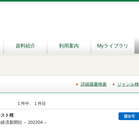
資料紹介
利用案内
Myライブラリ
詳細蔵書検索
ジャンル検
1 件中、 1 件目
ースト桜
貸出可
新聞社 -- 202204 --