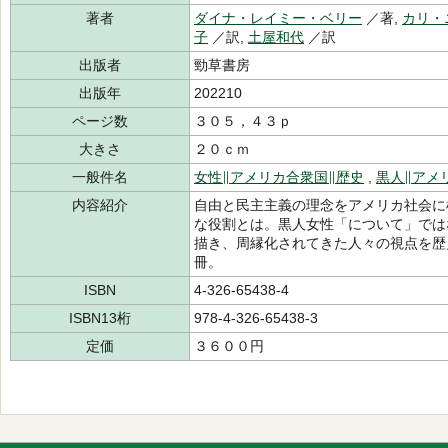
著者
ダイナ・レイミー・ベリー
／著,
カリ・
子
／訳,
土屋和代
／訳
出版者
勁草書房
出版年
202210
ページ数
３０５，４３ｐ
大きさ
２０ｃｍ
一般件名
女性∥アメリカ合衆国∥歴史
,
黒人∥アメ
内容紹介
自由と民主主義の理念をアメリカ社会に
な役割とは。黒人女性「について」では
描き、周縁化されてきた人々の視点を歴
冊。
ISBN
4-326-65438-4
ISBN13桁
978-4-326-65438-3
定価
３６００円